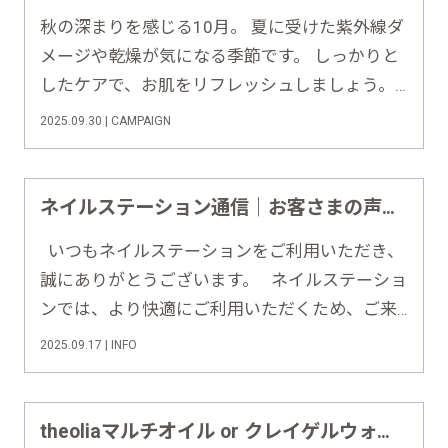
秋の深まりを感じる10月。 夏に受けた紫外線ダ
メージや乾燥が気になる季節です。 しっかりと
したケアで、お肌をリフレッシュしましょう。
10月は【theoliaマルチオイルトリートメント変
2025.09.30 | CAMPAIGN
更キャンペーン】と【クレイゲルウォッシュキ
ャンペーン】を実施します！ ♦︎•♣︎•━━……
ネイルステーション通信｜お客さまの声をもとにした改善への取り組み【2025年8月号】
いつもネイルステーションをご利用いただき、
誠にありがとうございます。 ネイルステーショ
ンでは、より快適にご利用いただくため、ご来
店後のアンケートでいただいたお声をもとに、
2025.09.17 | INFO
毎月改善に向けた取り組みを進めております。
今回は、2025年7月にいただいたご意見と、……
theoliaマルチオイル or クレイゲルウォッシュ｜選べる9月限定キャンペーン