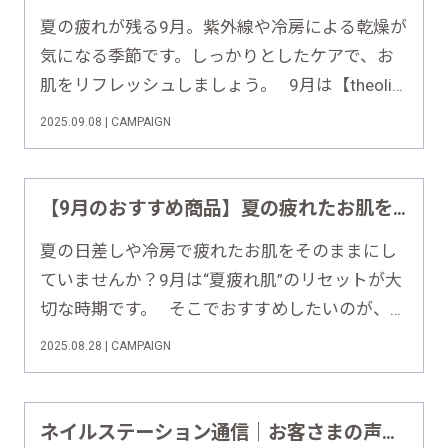
夏の疲れが残る9月。紫外線や冷房による乾燥が
気になる季節です。しっかりとしたケアで、お
肌をリフレッシュしましょう。 9月は【theolia
マルチオイルトリートメント変更キャンペー
2025.09.08 | CAMPAIGN
ン】と【クレイゲルウォッシュキャンペーン】
を実施します！ ♦︎•♣︎•━━━━ This Mo……
【9月のおすすめ商品】夏の疲れたお肌をリセット！「クールスムースコットンセラム」
夏の日差しや冷房で疲れたお肌をそのままにし
ていませんか？9月は“夏疲れ肌”のリセットが大
切な時期です。 そこでおすすめしたいのが、ひ
んやりケアと美容液成分を同時に叶える「クー
2025.08.28 | CAMPAIGN
ルスムースコットンセラム」。お肌に新しいう
るおいを届けます。 ♦︎•♣︎•━━━━……
ネイルステーション通信｜お客さまの声をもとにした改善への取り組み【2025年7月号】