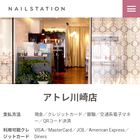
アトレ川崎店
支払方法
現金／クレジットカード／銀聯／交通系電子マネ
ー／QRコード決済
利用可能クレ
VISA／MasterCard／JCB／American Express／
ジットカード
Diners