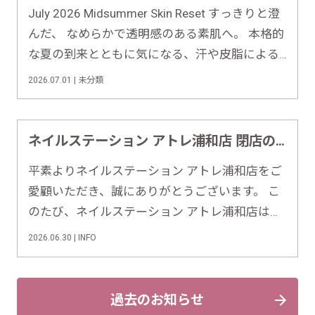
July 2026 Midsummer Skin Reset すっきりと澄
んだ、 なめらかで透明感のある素肌へ。 本格的
な夏の到来とともに気になる、汗や皮脂による
ベタつき・くすみをすっきりリセット。クリア
2026.07.01 | 未分類
な素肌で夏を軽やかに楽しみましょう。 This
Month's Special Campaign……
ネイルステーション アトレ浦和店 閉店のお知らせ
平素よりネイルステーション アトレ浦和店をご
愛顧いただき、誠にありがとうございます。 こ
のたび、ネイルステーション アトレ浦和店は、
2026年7月29日（水）をもちまして営業を終了
2026.06.30 | INFO
させていただくこととなりました。 これまで
多くのお客様にご来店いただきましたこと、ス
タッフ一同心より感謝申……
過去のお知らせ