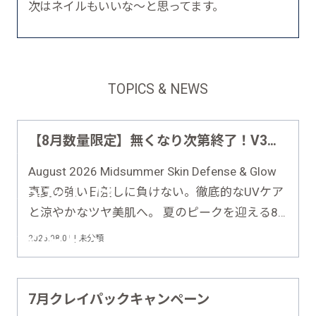
次はネイルもいいな～と思ってます。
TOPICS & NEWS
【8月数量限定】無くなり次第終了！V3最強UV×スキンケアファンデ豪華半額セット
August 2026 Midsummer Skin Defense & Glow
真夏の強い日差しに負けない。徹底的なUVケア
と涼やかなツヤ美肌へ。 夏のピークを迎える8
月。汗や皮脂によるメイク崩れや紫外線ダメー
2026.08.01 | 未分類
ジが気になる季節に、徹底UVケア＆つけるほど
美しくなる究極のベースメイクセットをお届
け……
7月クレイパックキャンペーン