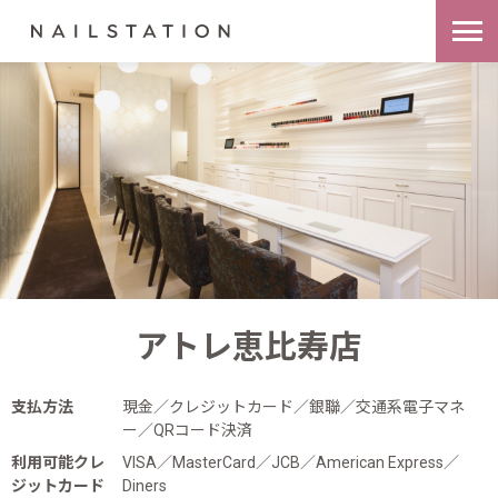
アトレ恵比寿店
支払方法
現金／クレジットカード／銀聯／交通系電子マネ
ー／QRコード決済
利用可能クレ
VISA／MasterCard／JCB／American Express／
ジットカード
Diners