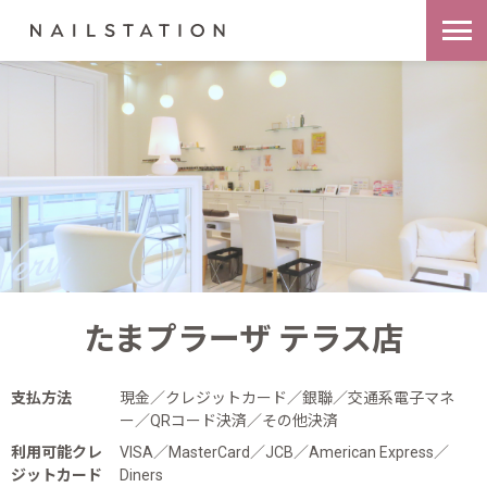
たまプラーザ テラス店
支払方法
現金／クレジットカード／銀聯／交通系電子マネ
ー／QRコード決済／その他決済
利用可能クレ
VISA／MasterCard／JCB／American Express／
ジットカード
Diners