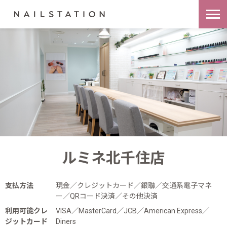
ルミネ北千住店
支払方法
現金／クレジットカード／銀聯／交通系電子マネ
ー／QRコード決済／その他決済
利用可能クレ
VISA／MasterCard／JCB／American Express／
ジットカード
Diners