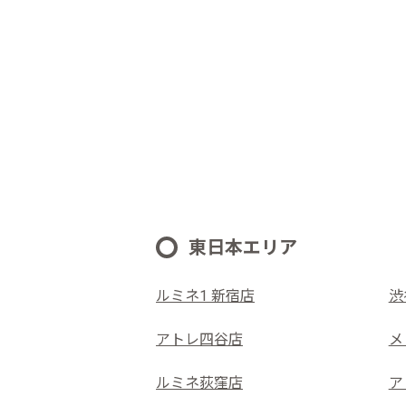
東日本エリア
ルミネ1 新宿店
渋
アトレ四谷店
メ
ルミネ荻窪店
ア