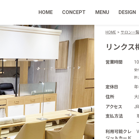
HOME
CONCEPT
MENU
DESIGN
HOME
サロン一
リンクス
営業時間
1
受
詳
定休日
年
住所
大
アクセス
J
支払方法
利用可能クレ
V
ジットカード