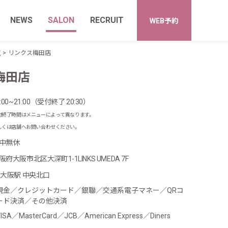
NEWS
SALON
RECRUIT
WEB予約
覧
リンクス梅田店
梅田店
0:00~21:00（受付終了 20:30）
付終了時間はメニューによって異なります。
しくは店舗へお問い合わせください。
中無休
阪府大阪市北区大深町1-1LINKS UMEDA 7F
R大阪駅 中央北口
現金／クレジットカード／銀聯／交通系電子マネー／QRコ
ード決済／その他決済
ISA／MasterCard／JCB／American Express／Diners