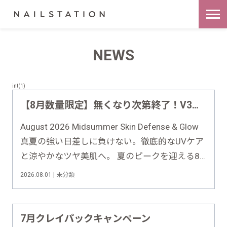
NEWS
int(1)
【8月数量限定】無くなり次第終了！V3最強UV×スキンケアファンデ豪華半額セット
August 2026 Midsummer Skin Defense & Glow
真夏の強い日差しに負けない。徹底的なUVケア
と涼やかなツヤ美肌へ。 夏のピークを迎える8
月。汗や皮脂によるメイク崩れや紫外線ダメー
2026.08.01 | 未分類
ジが気になる季節に、徹底UVケア＆つけるほど
美しくなる究極のベースメイクセットをお届
け……
7月クレイパックキャンペーン