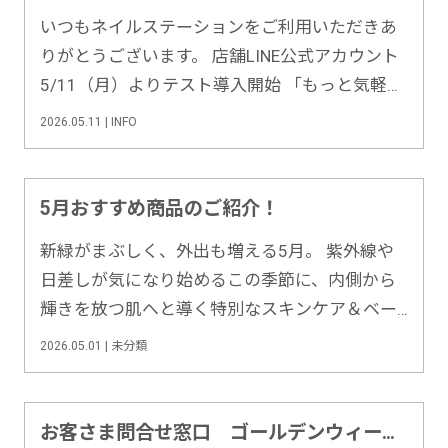
いつもネイルステーションをご利用いただきあ
りがとうございます。 店舗LINE公式アカウント
5/11（月）よりテスト導入開始 「もっと気軽に
お問い合わせいただける環境づくり」と 「より
2026.05.11 | INFO
スムーズなご案内」を目的として、 一部店舗に
てLINE公式アカウントのテスト導入を開始いた
します。 対象店舗 アトレ吉……
5月おすすめ商品のご紹介！
新緑がまぶしく、外出も増える5月。 紫外線や
日差しが気になり始めるこの季節に、内側から
輝きを放つ肌へと導く特別なスキンケア＆ベー
スメイクアイテムをご紹介します。
2026.05.01 | 未分類
♦︎•♣︎•━━━━ This Month’s Recommended
Items >>>【今月のおすすめ……
お客さま問合せ窓口 ゴールデンウィーク休業のお知らせ