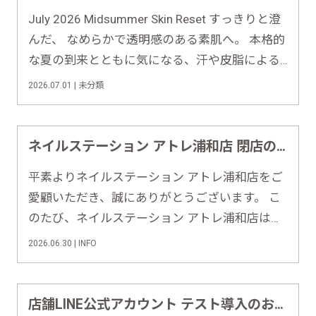
July 2026 Midsummer Skin Reset すっきりと澄
んだ、 なめらかで透明感のある素肌へ。 本格的
な夏の到来とともに気になる、汗や皮脂による
ベタつき・くすみをすっきりリセット。クリア
2026.07.01 | 未分類
な素肌で夏を軽やかに楽しみましょう。 This
Month's Special Campaign……
ネイルステーション アトレ浦和店 閉店のお知らせ
平素よりネイルステーション アトレ浦和店をご
愛顧いただき、誠にありがとうございます。 こ
のたび、ネイルステーション アトレ浦和店は、
2026年7月29日（水）をもちまして営業を終了
2026.06.30 | INFO
させていただくこととなりました。 これまで
多くのお客様にご来店いただきましたこと、ス
タッフ一同心より感謝申……
店舗LINE公式アカウント テスト導入のお知らせ