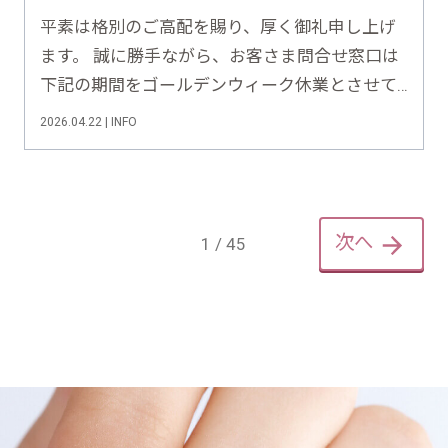
平素は格別のご高配を賜り、厚く御礼申し上げ
ます。 誠に勝手ながら、お客さま問合せ窓口は
下記の期間をゴールデンウィーク休業とさせて
いただきます。 休業期間：2026年5月2日
2026.04.22 | INFO
（土）～2026年5月6日（水） お問い合わせ
は、2026年5月7日（木）以降に順次対応させて
いただ……
次へ
1 / 45