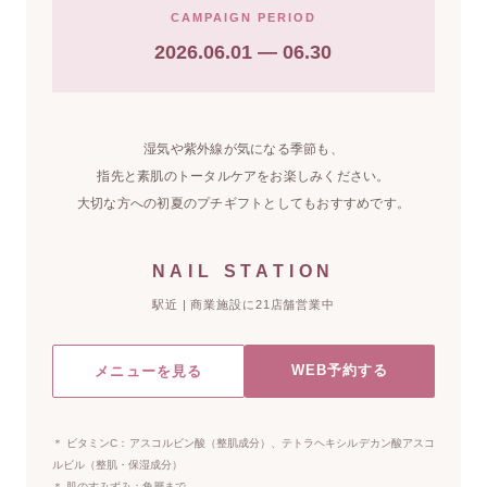
CAMPAIGN PERIOD
2026.06.01 — 06.30
湿気や紫外線が気になる季節も、
指先と素肌のトータルケアをお楽しみください。
大切な方への初夏のプチギフトとしてもおすすめです。
NAIL STATION
駅近 | 商業施設に21店舗営業中
WEB予約する
メニューを見る
＊ ビタミンC：アスコルビン酸（整肌成分）、テトラヘキシルデカン酸アスコ
ルビル（整肌・保湿成分）
＊ 肌のすみずみ：角層まで