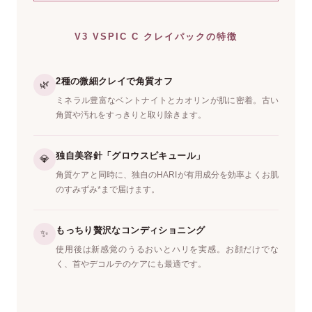
V3 VSPIC C クレイパックの特徴
2種の微細クレイで角質オフ
🌿
ミネラル豊富なベントナイトとカオリンが肌に密着。古い
角質や汚れをすっきりと取り除きます。
独自美容針「グロウスピキュール」
💎
角質ケアと同時に、独自のHARIが有用成分を効率よくお肌
のすみずみ*まで届けます。
もっちり贅沢なコンディショニング
✨
使用後は新感覚のうるおいとハリを実感。お顔だけでな
く、首やデコルテのケアにも最適です。