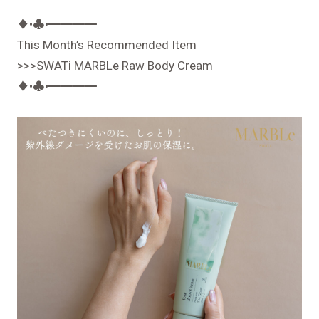
♦︎•♣︎•━━━━
This Month’s Recommended Item
>>>SWATi MARBLe Raw Body Cream
♦︎•♣︎•━━━━