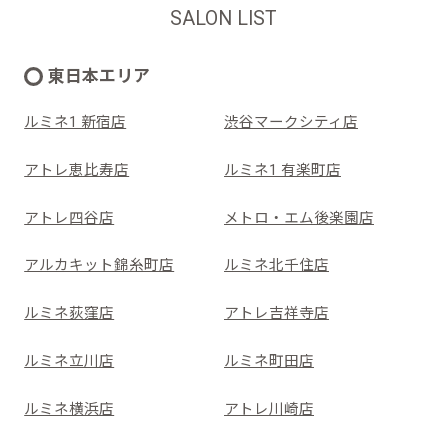
SALON LIST
東日本エリア
ルミネ1 新宿店
渋谷マークシティ店
アトレ恵比寿店
ルミネ1 有楽町店
アトレ四谷店
メトロ・エム後楽園店
アルカキット錦糸町店
ルミネ北千住店
ルミネ荻窪店
アトレ吉祥寺店
ルミネ立川店
ルミネ町田店
ルミネ横浜店
アトレ川崎店