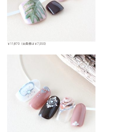
￥11,870（会員様は￥7,550）