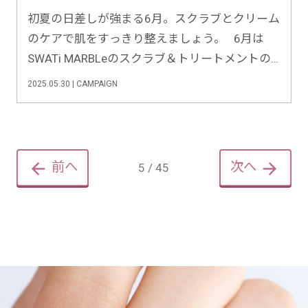
初夏の日差しが強まる6月。スクラブとクリーム
のケアで肌をすっきり整えましょう。 6月は
SWATi MARBLeのスクラブ＆トリートメントの
変更キャンペーンをお届けします！ ＞＞＞詳
2025.05.30 | CAMPAIGN
細はこちら ♦︎•♣︎•━━━━ This Month’s Special
C……
前へ
次へ
5 / 45