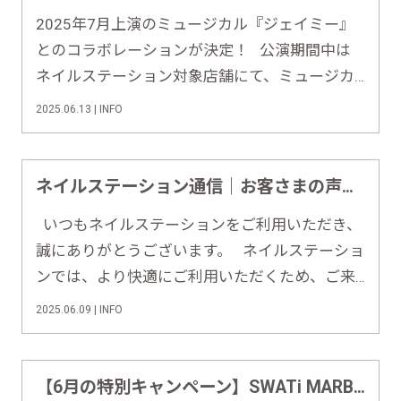
2025年7月上演のミュージカル『ジェイミー』
とのコラボレーションが決定！ 公演期間中は
ネイルステーション対象店舗にて、ミュージカ
ル『ジェイミー』オリジナルコラボネイルをご
2025.06.13 | INFO
用意。 さらに、S席チケットとネイルがセット
になった【ネイル付S席チケット】も販売されま
す。 &nb……
ネイルステーション通信｜お客さまの声をもとにした改善への取り組み【2025年5月号】
いつもネイルステーションをご利用いただき、
誠にありがとうございます。 ネイルステーショ
ンでは、より快適にご利用いただくため、ご来
店後のアンケートを通じてお寄せいただいたお
2025.06.09 | INFO
声をもとに、毎月、改善に向けた取り組みを進
めています。 今回は、2025年4月にお寄せ
い……
【6月の特別キャンペーン】SWATi MARBLeスクラブ＆トリートメント変更キャンペーン