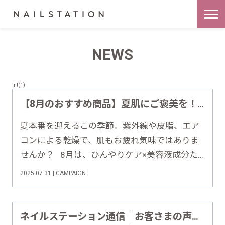
NEWS
int(1)
【8月のおすすめ商品】夏肌にご褒美を！ひんやり新感覚ケア「クールスムースコットンセラム」登場
夏本番を迎えるこの季節。紫外線や皮脂、エア
コンによる乾燥で、肌もお疲れ気味ではありま
せんか？ 8月は、ひんやりケア×美容液成分た
っぷりの新感覚アイテム「クールスムースコッ
2025.07.31 | CAMPAIGN
トンセラム」をご紹介します！
♦︎•♣︎•━━━━ This Month’s Recom……
ネイルステーション通信｜お客さまの声をもとにした改善への取り組み【2025年6月号】