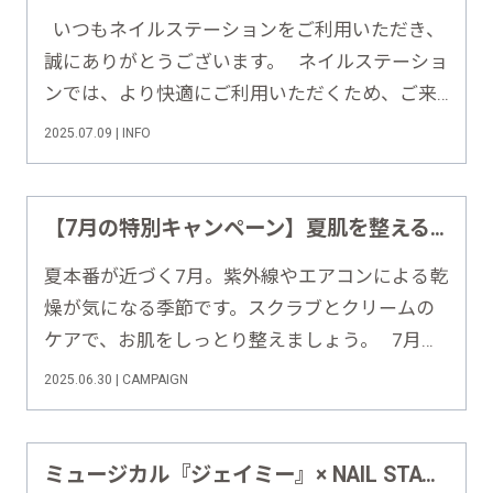
いつもネイルステーションをご利用いただき、
誠にありがとうございます。 ネイルステーショ
ンでは、より快適にご利用いただくため、ご来
店後のアンケートでいただいたお声をもとに、
2025.07.09 | INFO
毎月改善に向けた取り組みを進めています。 今
回は、2025年5月にいただいたご意見と、そ……
【7月の特別キャンペーン】夏肌を整える SWATi MARBLe スクラブ＆トリートメント変更キャンペーン
夏本番が近づく7月。紫外線やエアコンによる乾
燥が気になる季節です。スクラブとクリームの
ケアで、お肌をしっとり整えましょう。 7月も
引き続き、SWATi MARBLeのスクラブ＆トリー
2025.06.30 | CAMPAIGN
トメント変更キャンペーンを実施します！ ＞
＞＞詳細はこちら ♦︎•♣︎•━━……
ミュージカル『ジェイミー』× NAIL STATION コラボレーションが決定【オリジナルコラボネイルを実施！】