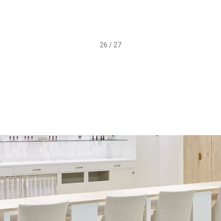
ト ￥3……
26 / 27