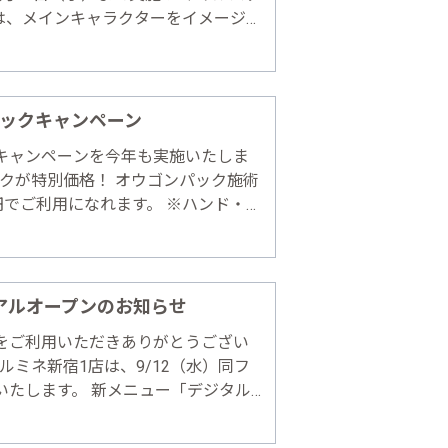
では、メインキャラクターをイメージし
を提供しています。キャンペーン期間
、ジョジョファンはぜひ♪ 各……
ックキャンペーン
キャンペーンを今年も実施いたしま
ックが特別価格！ オウゴンパック施術
円でご利用になれます。 ※ハンド・フ
/11（土）～9/30（日） 商品の購入
］ビーバンジョア オウゴン……
アルオープンのお知らせ
をご利用いただきありがとうござい
ルミネ新宿1店は、9/12（水）同フ
いたします。 新メニュー「デジタル
専用のプリンターでアートを印刷する
しめます。 ・デジタルネイルアー