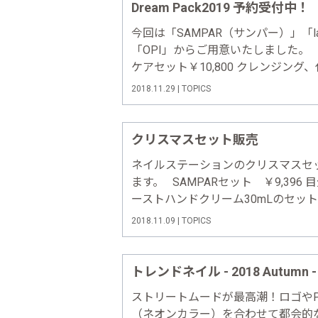
Dream Pack2019 予約受付中！
今回は「SAMPAR（サンパー）」「l
「OPI」からご用意いたしました。 
ケアセット￥10,800 クレンジン
点セット。サンパーの基礎化粧品を
2018.11.29 | TOPICS
です。 【内容】ドライクレンジン……
クリスマスセット販売
ネイルステーションのクリスマスセ
ます。 SAMPARセット ￥9,39
ーストハンドクリーム30mLのセット
ットは予約完売いたしました。 LCN
2018.11.09 | TOPICS
リ……
トレンドネイル - 2018 Autumn -
ストリートムードが最高潮！ロゴやP
（ネオンカラー）を合わせて都会的なデザイ