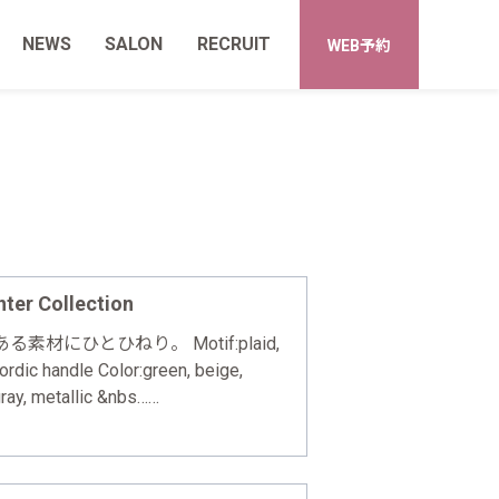
NEWS
SALON
RECRUIT
WEB予約
ter Collection
材にひとひねり。 Motif:plaid,
, nordic handle Color:green, beige,
gray, metallic &nbs……