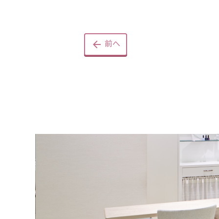
身だし……
前へ