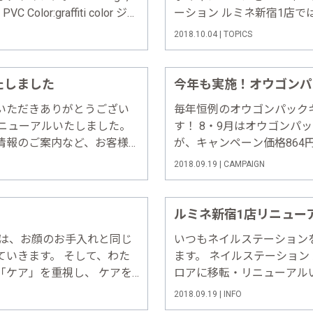
n, PVC Color:graffiti color ジュ
ーション ルミネ新宿1店
…
たオリジナルコラボネイル
2018.10.04 | TOPICS
中のみの提供となりますので
たしました
今年も実施！オウゴンパ
いただきありがとうござい
毎年恒例のオウゴンパック
リニューアルいたしました。
す！ 8・9月はオウゴンパ
情報のご案内など、お客様
が、キャンペーン価格864
うデザインを一新し、ま
ットどちらも同価格 期間：8
2018.09.19 | CAMPAIGN
利用いただけるよう対応し
もできます。 ［医薬部外品
！
ルミネ新宿1店リニュー
元は、お顔のお手入れと同じ
いつもネイルステーション
ていきます。 そして、わた
ます。 ネイルステーション 
「ケア」を重視し、 ケアを
ロアに移転・リニューアル
キープしていたい方のため
ネイル」が登場！ ネイル
2018.09.19 | INFO
す。 こんな方におすすめ □
デジタルネイルアートが楽