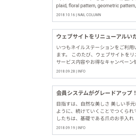
plaid, floral pattern, geometric patter
エルカラーで楽しむ秋の天然石アー…
2018.10.16 | NAIL COLUMN
ウェブサイトをリニューアルい
いつもネイルステーションをご利用
ます。 このたび、ウェブサイトを
サービス内容やお得なキャンペーン
によりわかりやすくお伝えできるよ
2018.09.28 | INFO
た、スマートフォンからも快適にご
ております。 これ……
会員システムがグレードアップ
目指すは、自然な美しさ 美しい手
ように、続けていくことでつくられ
したちは、基礎である爪のお手入れ
続けられる、いつもキレイな手元を
2018.09.19 | INFO
に 会員システムをご用意しておりま