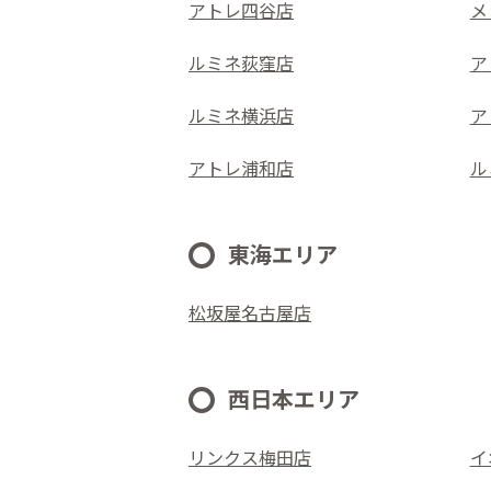
アトレ四谷店
メ
ルミネ荻窪店
ア
ルミネ横浜店
ア
アトレ浦和店
ル
東海エリア
松坂屋名古屋店
西日本エリア
リンクス梅田店
イ