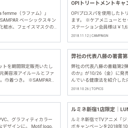
OPIトリートメントキャ
a femme（ラファム）」
OPIプロスパを使用したトリ
SAMPAR ベーシックスキン
ます。 ※ケアメニューとセ
グ、化粧水、フェイスマスクの3
ステーション会員様は￥1,6
試してみたい方におすすめ
2018/12/31（月）まで A
2018.11.12 | CAMPAIGN
フェイシャルケアに使われる
ットを期間限定販売いたし
弊社の代表八藤の書籍第2
6 目元美容液アイルールとファ
のか』が10/26（金）に
。巾着つき。 ※SAMPARセ
んでいる健康法を紹介した
セット ￥2,808 ハンドク
とで、さらに掘り下げ、よ
2018.10.26 | TOPICS
しい所作やファッション、
どHMd……
ルミネ新宿1店限定｜LUM
VC、グラフィティカラー
ルミネ新宿でTVアニメ「ジ
ンに。 Motif:logo,
ボキャンペーンを2018年1