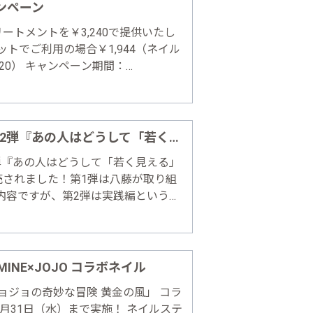
ンペーン
ートメントを￥3,240で提供いたし
ットでご利用の場合￥1,944（ネイル
20） キャンペーン期間：
BOUT OPIプロスパ OPIプロスパは、
……
弊社の代表八藤の著書第2弾『あの人はどうして「若く見える」のか』が発売されました！
弾『あの人はどうして「若く見える」
発売されました！第1弾は八藤が取り組
内容ですが、第2弾は実践編というこ
り具体的な内容になっています。 美
ヘアスタイル、体感トレーニングな
INE×JOJO コラボネイル
ョジョの奇妙な冒険 黄金の風」 コラ
0月31日（水）まで実施！ ネイルステ