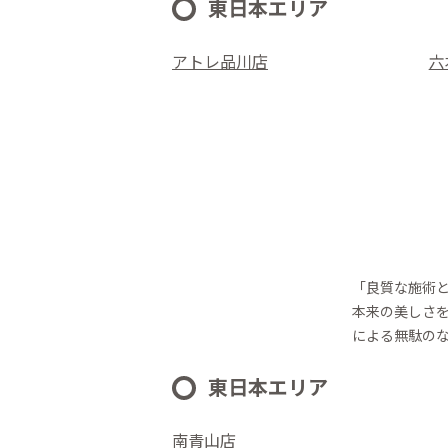
東日本エリア
アトレ品川店
六
「良質な施術
本来の美しさ
による無駄の
東日本エリア
南青山店