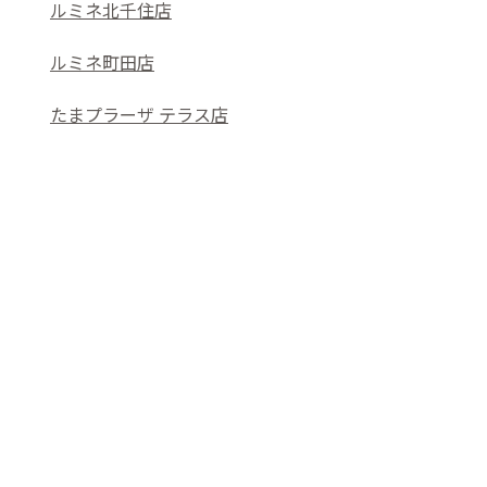
ルミネ北千住店
ルミネ町田店
たまプラーザ テラス店