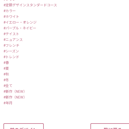
定額デザインスタンダードコース
カラー
ホワイト
イエロー・オレンジ
パープル・ネイビー
テイスト
ニュアンス
フレンチ
シーズン
トレンド
春
夏
秋
冬
全て
新作（NEW）
新作（NEW）
年月